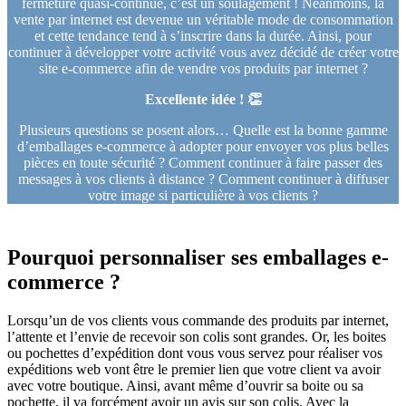
fermeture quasi-continue, c’est un soulagement ! Néanmoins, la
vente par internet est devenue un véritable mode de consommation
et cette tendance tend à s’inscrire dans la durée. Ainsi, pour
continuer à développer votre activité vous avez décidé de créer votre
site e-commerce afin de vendre vos produits par internet ?
Excellente idée ! 👏
Plusieurs questions se posent alors… Quelle est la bonne gamme
d’emballages e-commerce à adopter pour envoyer vos plus belles
pièces en toute sécurité ? Comment continuer à faire passer des
messages à vos clients à distance ? Comment continuer à diffuser
votre image si particulière à vos clients ?
Pourquoi personnaliser ses emballages e-
commerce ?
Lorsqu’un de vos clients vous commande des produits par internet,
l’attente et l’envie de recevoir son colis sont grandes. Or, les boites
ou pochettes d’expédition dont vous vous servez pour réaliser vos
expéditions web vont être le premier lien que votre client va avoir
avec votre boutique. Ainsi, avant même d’ouvrir sa boite ou sa
pochette, il va forcément avoir un avis sur son colis. Avec la