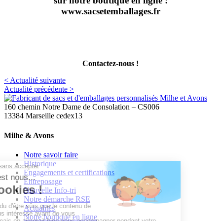
sur notre boutique en ligne :
www.sacsetemballages.fr
Contactez-nous !
< Actualité suivante
Actualité précédente >
160 chemin Notre Dame de Consolation – CS006
13384 Marseille cedex13
Milhe & Avons
Notre savoir faire
Historique
Engagements et certifications
Entreposage
Nouvelle Info-tri
Notre démarche RSE
Actualités
Notre boutique en ligne