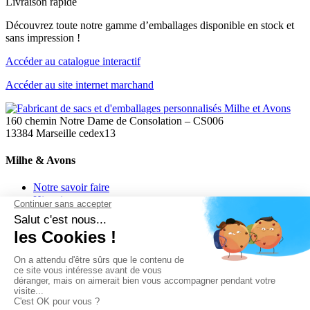
Livraison rapide
Découvrez toute notre gamme d’emballages disponible en stock et
sans impression !
Accéder au catalogue interactif
Accéder au site internet marchand
160 chemin Notre Dame de Consolation – CS006
13384 Marseille cedex13
Milhe & Avons
Notre savoir faire
Historique
Engagements et certifications
Entreposage
Nouvelle Info-tri
Notre démarche RSE
Actualités
Notre boutique en ligne
Nos catalogues
Contact